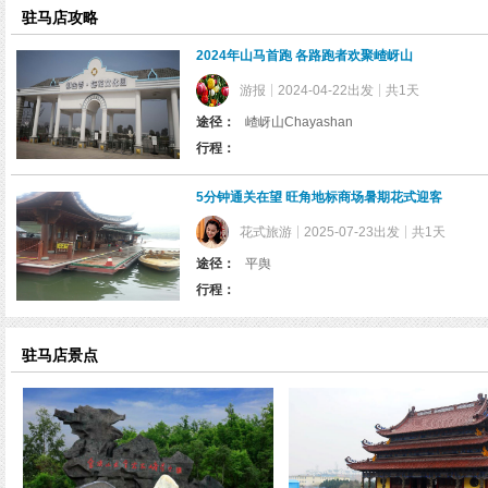
览
驻马店攻略
信
息
2024年山马首跑 各路跑者欢聚嵖岈山
游报
2024-04-22出发
共1天
途径：
嵖岈山Chayashan
行程：
5分钟通关在望 旺角地标商场暑期花式迎客
花式旅游
2025-07-23出发
共1天
途径：
平舆
行程：
驻马店景点