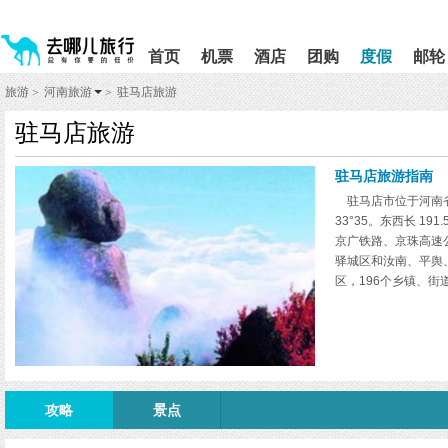
请
提
提
按
示:
示:
shift+enter
您
您
首页
机票
酒店
团购
度假
邮轮
进
已
已
入
进
离
旅游
河南旅游
驻马店旅游
>
>
去
入
开
哪
网
网
驻马店旅游
网
站
站
智
导
导
能
航
航
驻马店旅游指南
导
区,
区
驻马店市位于河南省中南部
盲
本
33°35。东西长 191
语
区
京广铁路、京珠高速
音
域
引
含
驿城区和汝南、平舆
导
有
区，196个乡镇、街道
模
6
式
个
模
块,
按
下
Tab
攻略
景点
键
浏